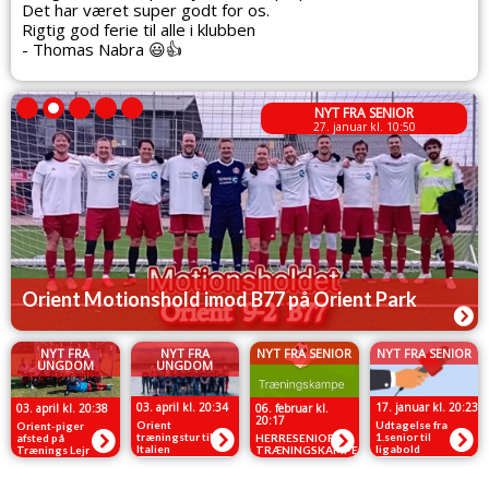
Det har været super godt for os.
Rigtig god ferie til alle i klubben
- Thomas Nabra
😃
👍
NYT FRA SENIOR
27. januar kl. 10:50
Orient Motionshold imod B77 på Orient Park
NYT FRA
NYT FRA
NYT FRA SENIOR
NYT FRA SENIOR
UNGDOM
UNGDOM
03. april kl. 20:34
17. januar kl. 20:23
03. april kl. 20:38
06. februar kl.
20:17
Orient
Udtagelse fra
Orient-piger
træningstur til
1.senior til
afsted på
HERRESENIOR
Italien
ligabold
Trænings Lejr
TRÆNINGSKAMPE