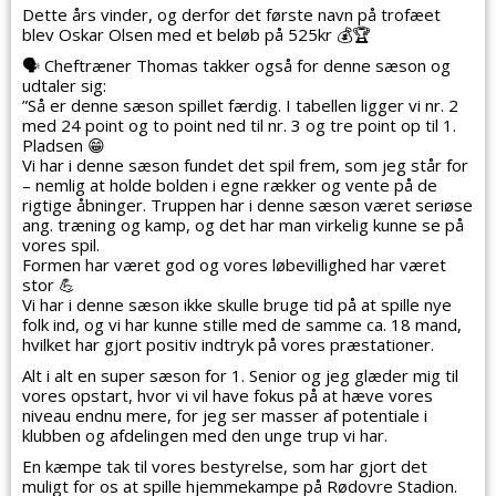
Dette års vinder, og derfor det første navn på trofæet
blev Oskar Olsen med et beløb på 525kr
💰
🏆
🗣️
Cheftræner Thomas takker også for denne sæson og
udtaler sig:
”Så er denne sæson spillet færdig. I tabellen ligger vi nr. 2
med 24 point og to point ned til nr. 3 og tre point op til 1.
Pladsen
😁
Vi har i denne sæson fundet det spil frem, som jeg står for
– nemlig at holde bolden i egne rækker og vente på de
rigtige åbninger. Truppen har i denne sæson været seriøse
ang. træning og kamp, og det har man virkelig kunne se på
vores spil.
Formen har været god og vores løbevillighed har været
stor
💪
Vi har i denne sæson ikke skulle bruge tid på at spille nye
folk ind, og vi har kunne stille med de samme ca. 18 mand,
hvilket har gjort positiv indtryk på vores præstationer.
Alt i alt en super sæson for 1. Senior og jeg glæder mig til
vores opstart, hvor vi vil have fokus på at hæve vores
niveau endnu mere, for jeg ser masser af potentiale i
klubben og afdelingen med den unge trup vi har.
En kæmpe tak til vores bestyrelse, som har gjort det
muligt for os at spille hjemmekampe på Rødovre Stadion.