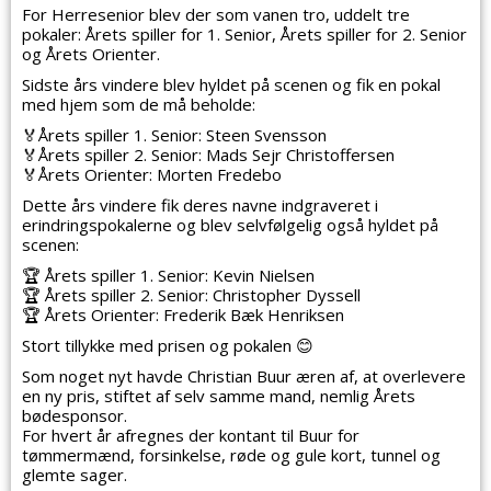
For Herresenior blev der som va
nen tro, uddelt tre
pokaler: Årets spiller for 1. Senior, Årets spiller for 2. Senior
og Årets Orienter.
Sidste års vindere blev hyldet på scenen og fik en pokal
med hjem som de må beholde:
🏅
Årets spiller 1. Senior: Steen Svensson
🏅
Årets spiller 2. Senior: Mads Sejr Christoffersen
🏅
Årets Orienter: Morten Fredebo
Dette års vindere fik deres navne indgraveret i
erindringspokalerne og blev selvfølgelig også hyldet på
scenen:
🏆
Årets spiller 1. Senior: Kevin Nielsen
🏆
Årets spiller 2. Senior: Christopher Dyssell
🏆
Årets Orienter: Frederik Bæk Henriksen
Stort tillykke med prisen og pokalen
😊
Som noget nyt havde Christian Buur æren af, at overlevere
en ny pris, stiftet af selv samme mand, nemlig Årets
bødesponsor.
For hvert år afregnes der kontant til Buur for
tømmermænd, forsinkelse, røde og gule kort, tunnel og
glemte sager.