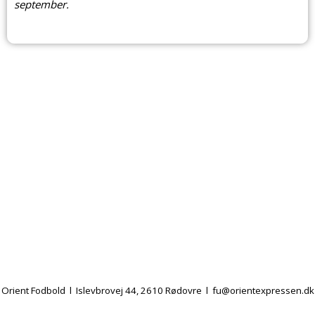
september.
Orient Fodbold l Islevbrovej 44, 2610 Rødovre l
fu@orientexpressen.dk