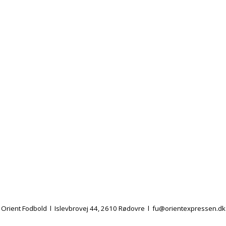
Orient Fodbold l Islevbrovej 44, 2610 Rødovre l
fu@orientexpressen.dk