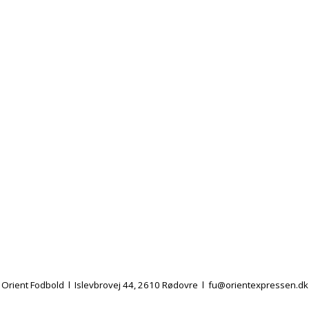
Orient Fodbold l Islevbrovej 44, 2610 Rødovre l
fu@orientexpressen.dk