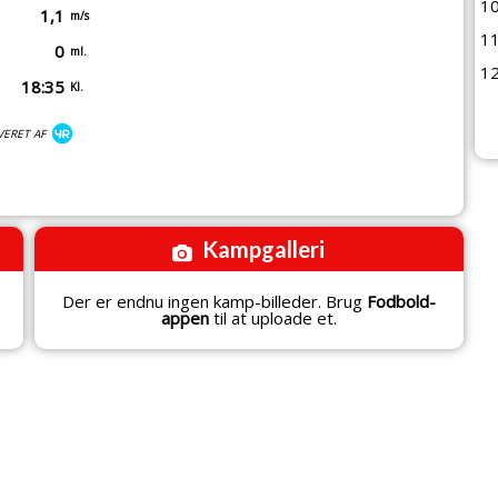
1
1,1
m/s
1
0
ml.
1
18:35
Kl.
VERET AF
Kampgalleri
Der er endnu ingen kamp-billeder. Brug
Fodbold-
appen
til at uploade et.