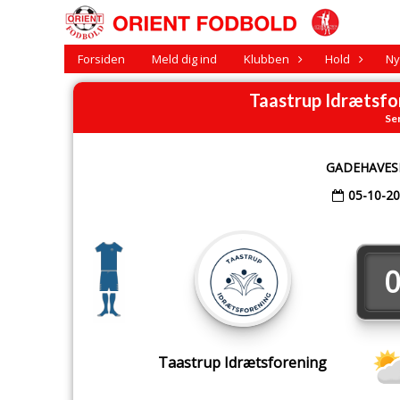
Forsiden
Meld dig ind
Klubben
Hold
Ny
Taastrup Idrætsf
Ser
GADEHAVES
05-10-2
0
Taastrup Idrætsforening