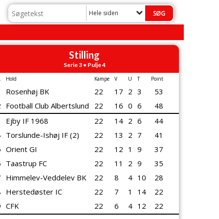
Hele siden
Stilling
Serie 3 • Pulje 4
.
Hold
Kampe
V
U
T
Point
1
Rosenhøj BK
22
17
2
3
53
2
Football Club Albertslund
22
16
0
6
48
3
Ejby IF 1968
22
14
2
6
44
4
Torslunde-Ishøj IF (2)
22
13
2
7
41
5
Orient GI
22
12
1
9
37
6
Taastrup FC
22
11
2
9
35
7
Himmelev-Veddelev BK
22
8
4
10
28
8
Herstedøster IC
22
7
1
14
22
9
CFK
22
6
4
12
22