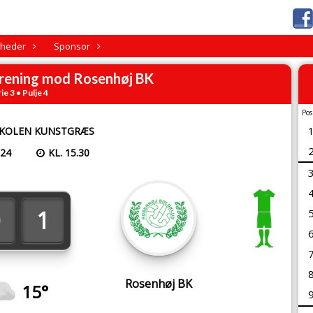
heder
Sponsor
orening mod Rosenhøj BK
ie 3 • Pulje 4
Pos
KOLEN KUNSTGRÆS
024
KL. 15.30
1
Rosenhøj BK
15°