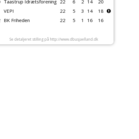
0
Taastrup Idrætsforening
22
6
2
14
20
1
VEPI
22
5
3
14
18
2
BK Friheden
22
5
1
16
16
Se detaljeret stilling på http://www.dbusjaelland.dk